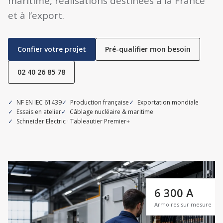
maritime, réalisations destinées à la France
et à l’export.
Confier votre projet
Pré-qualifier mon besoin
02 40 26 85 78
NF EN IEC 61439
Production française
Exportation mondiale
Essais en atelier
Câblage nucléaire & maritime
Schneider Electric · Tableautier Premier+
6 300 A
Armoires sur mesure