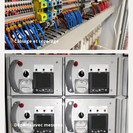
Câblage et repérage
05
Départs avec mesures
06