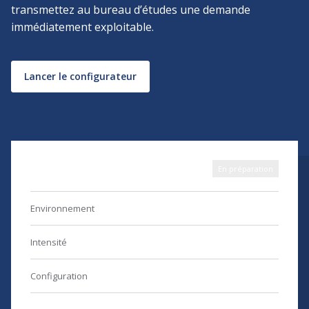
transmettez au bureau d’études une demande
immédiatement exploitable.
Lancer le configurateur
Avant-projet ICC
En préparation
Environnement
Industrie
Intensité
2 500 A
Configuration
Sur mesure